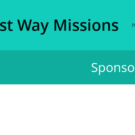
ist Way Missions​
Sponso